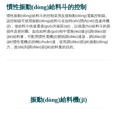
慣性振動(dòng)給料斗的控制
慣性振動(dòng)給料斗的控制采用反接制動(dòng)電氣控制箱。
該控制箱可使用振動(dòng)給料斗在短時(shí)間內(nèi)迅速停機
(jī)，使給料斗快速通過(guò)共振區(qū)，以保護(hù)給料斗的易
損件及密封圈。如在給料過(guò)程中需無(wú)級(jí)調(diào)節
(jié)給料量，可配用慣性電機(jī)變頻調(diào)速器，調(diào)節
(jié)慣性電機(jī)的轉(zhuǎn)速，從而調(diào)節(jié)振動(dòng)
力，達(dá)到調(diào)節(jié)給料量的目的。
振動(dòng)給料機(jī)