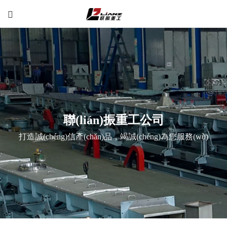
聯(lián)振重工公司
打造誠(chéng)信產(chǎn)品，竭誠(chéng)為您服務(wù)