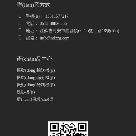
聯(lián)系方式
手機(jī)： 13511577217
電話： 0513-88826266
地址： 江蘇省海安市曲塘鎮(zhèn)雙工路18號(hào)
郵箱： info@ntlzzg.com
產(chǎn)品中心
振動(dòng)輸送機(jī)
振動(dòng)篩分機(jī)
振動(dòng)給料機(jī)
洗砂機(jī)
環(huán)保設(shè)備