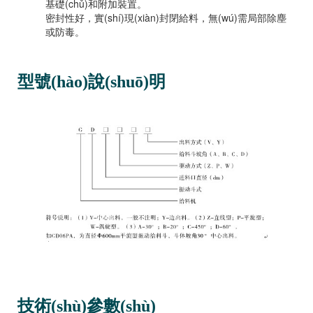
基礎(chǔ)和附加裝置。
密封性好，實(shí)現(xiàn)封閉給料，無(wú)需局部除塵
或防毒。
型號(hào)說(shuō)明
技術(shù)參數(shù)