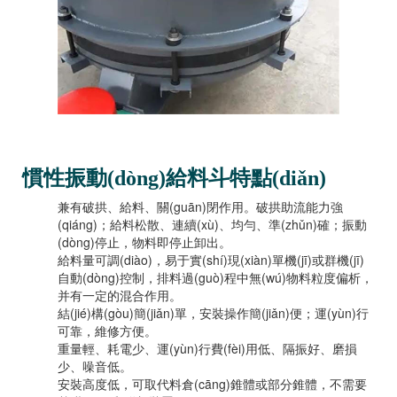
慣性振動(dòng)給料斗特點(diǎn)
兼有破拱、給料、關(guān)閉作用。破拱助流能力強
(qiáng)；給料松散、連續(xù)、均勻、準(zhǔn)確；振動
(dòng)停止，物料即停止卸出。
給料量可調(diào)，易于實(shí)現(xiàn)單機(jī)或群機(jī)
自動(dòng)控制，排料過(guò)程中無(wú)物料粒度偏析，
并有一定的混合作用。
結(jié)構(gòu)簡(jiǎn)單，安裝操作簡(jiǎn)便；運(yùn)行
可靠，維修方便。
重量輕、耗電少、運(yùn)行費(fèi)用低、隔振好、磨損
少、噪音低。
安裝高度低，可取代料倉(cāng)錐體或部分錐體，不需要