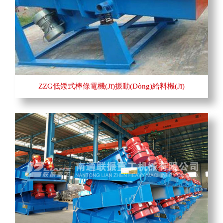
ZZG低矮式棒條電機(jī)振動(dòng)給料機(jī)