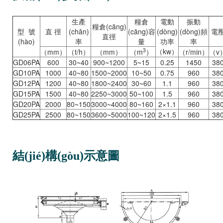
生產
糧倉
電動
振動
糧倉(cāng)
型 號
直 徑
(chǎn)
(cāng)容
(dòng)
(dòng)頻
電
直徑
(hào)
率
量
功率
率
3
（kw）
（mm）
（t/h）
（mm）
（m
）
（r/min）
（v
GD06PA
600
30~40
900~1200
5~15
0.25
1450
38
GD10PA
1000
40~80
1500~2000
10~50
0.75
960
38
GD12PA
1200
40~80
1800~2400
30~60
1.1
960
38
GD15PA
1500
40~80
2250~3000
50~100
1.5
960
38
GD20PA
2000
80~150
3000~4000
80~160
2×1.1
960
38
GD25PA
2500
80~150
3600~5000
100~120
2×1.5
960
38
結(jié)構(gòu)示意圖