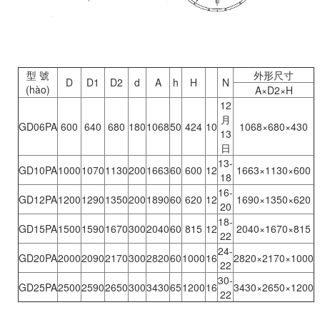
型 號
外形尺寸
D
D1
D2
d
A
h
H
N
(hào)
A×D2×H
12
月
GD06PA
600
640
680
180
1068
50
424
10
1068×680×430
13
日
13-
GD10PA
1000
1070
1130
200
1663
60
600
12
1663×1130×600
18
16-
GD12PA
1200
1290
1350
200
1890
60
620
12
1690×1350×620
20
18-
GD15PA
1500
1590
1670
300
2040
60
815
12
2040×1670×815
22
24-
GD20PA
2000
2090
2170
300
2820
60
1000
16
2820×2170×1000
22
30-
GD25PA
2500
2590
2650
300
3430
65
1200
16
3430×2650×1200
22