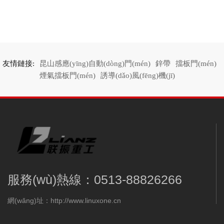
友情鏈接:
昆山感應(yīng)自動(dòng)門(mén)
鋅帶
擋板門(mén)
煙氣擋板門(mén)
誘導(dǎo)風(fēng)機(jī)
服務(wù)熱線：0513-88826266
網(wǎng)址：http://www.linuxone.cn