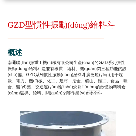
GZD型慣性振動(dòng)給料斗
概述
南通聯(lián)振重工機(jī)械有限公司生產(chǎn)的GZD系列慣性
振動(dòng)給料斗是兼有破拱、給料、關(guān)閉三種功能的設
(shè)備。GZD系列慣性振動(dòng)給料斗廣泛應(yīng)用于煤
炭、電力、機(jī)械、化工、建材、冶金、礦山、輕工、食品、糧
食、醫(yī)藥、交通運(yùn)輸?shù)炔块T(mén)的散體物料料倉
(cāng)破拱、給料、關(guān)閉等作業(yè)。