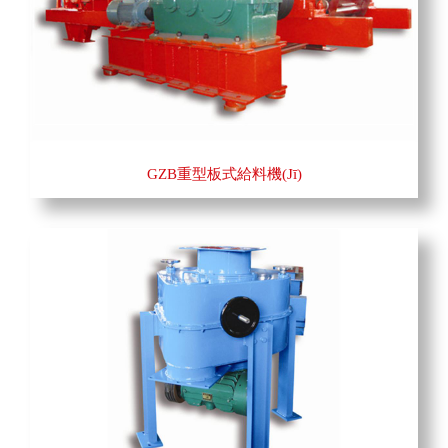
GZB重型板式給料機(jī)