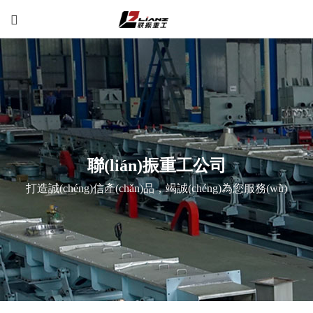
聯(lián)振重工公司
打造誠(chéng)信產(chǎn)品，竭誠(chéng)為您服務(wù)