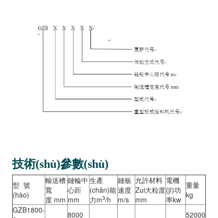
技術(shù)參數(shù)
輸送槽
鏈輪中
生產
鏈板
允許材料
電機
型 號
重量
寬
心距
(chǎn)能
速度
Zui大粒度
(jī)功
(hào)
kg
3
度 mm
mm
力m
/h
m/s
mm
率kw
GZB1800-
8000
52000