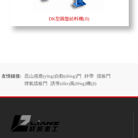
DK型圓盤給料機(jī)
友情鏈接:
昆山感應(yīng)自動(dòng)門
鋅帶
擋板門
煙氣擋板門
誘導(dǎo)風(fēng)機(jī)