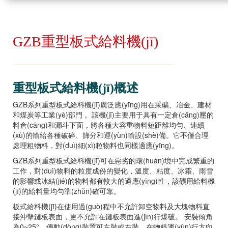
GZB重型板式給料機(jī)
重型板式給料機(jī)概述
GZB系列重型板式給料機(jī)廣泛應(yīng)用在采礦、冶金、建材
和煤炭等工業(yè)部門 。該機(jī)主要用于具有一定倉(cāng)壓的
料倉(cāng)和漏斗下面，將各種大容重物料短距離均勻、連續
(xù)的輸給各種破碎、篩分和運(yùn)輸設(shè)備。它不僅合理
處理粗物料，對(duì)細(xì)粒物料也同樣適應(yīng)。
GZB系列重型板式給料機(jī)可在惡劣的環(huán)境中完成繁重的
工作，對(duì)物料的粒度成份的變化，溫度、粘度、冰霜、雨雪
的影響或冰結(jié)的物料都有較大的適應(yīng)性，該礦用給料機
(jī)的給料量均勻準(zhǔn)確可靠。
板式給料機(jī)在使用過(guò)程中不允許卸空物料及大塊物料直
接沖擊鏈板表面，更不允許在鏈板表面進(jìn)行爆破。 安裝傾角
為0~25°，傳動(dòng)裝置可左裝或右裝，在物料運(yùn)行方向