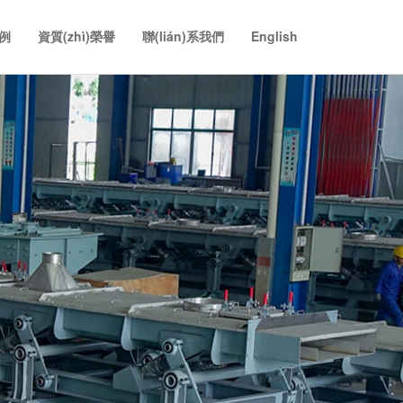
例
資質(zhì)榮譽
聯(lián)系我們
English