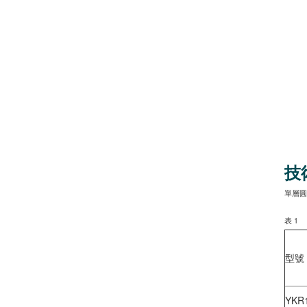
技術
單層圓
表
1
型號
YKR