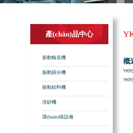
Y
產(chǎn)品中心
振動輸送機
概
YK
振動篩分機
YKR
振動給料機
洗砂機
環(huán)保設備