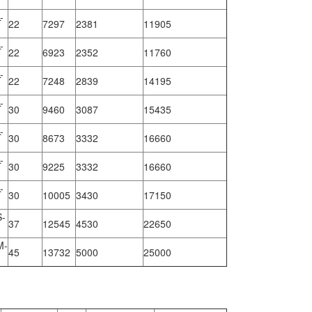
-
22
7297
2381
11905
-
22
6923
2352
11760
-
22
7248
2839
14195
-
30
9460
3087
15435
-
30
8673
3332
16660
-
30
9225
3332
16660
-
30
10005
3430
17150
-
37
12545
4530
22650
M-
45
13732
5000
25000