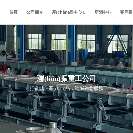
首頁
公司簡介
產(chǎn)品中心
新聞中心
客戶案
聯(lián)振重工公司
打造誠信產(chǎn)品，竭誠為您服務