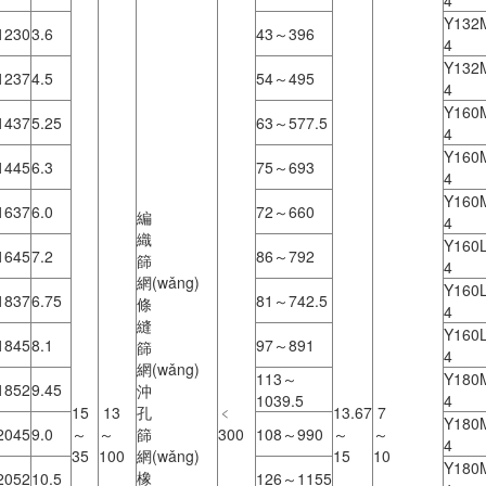
4
Y132
1230
3.6
43～396
4
Y132
1237
4.5
54～495
4
Y160
1437
5.25
63～577.5
4
Y160
1445
6.3
75～693
4
Y160
1637
6.0
72～660
編
4
織
Y160L
1645
7.2
86～792
篩
4
網(wǎng)
Y160L
1837
6.75
81～742.5
條
4
縫
Y160L
1845
8.1
97～891
篩
4
網(wǎng)
113～
Y180
1852
9.45
沖
1039.5
4
15
13
孔
﹤
13.67
7
Y180
2045
9.0
～
～
篩
300
108～990
～
～
4
35
100
網(wǎng)
15
10
Y180
橡
2052
10.5
126～1155