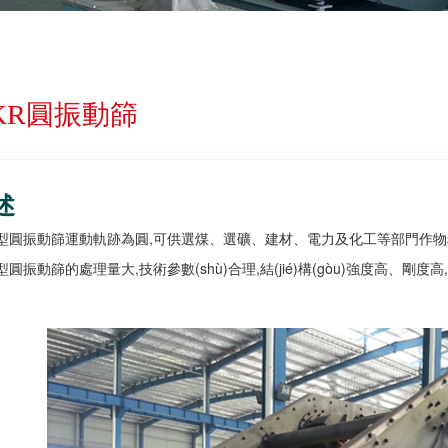
KR圓振動篩
述
R型圓振動篩運動軌跡為圓,可供選煤、選礦、建材、電力及化工等部門作
型圓振動篩的處理量大,技術參數(shù)合理,結(jié)構(gòu)強度高、剛度高,運