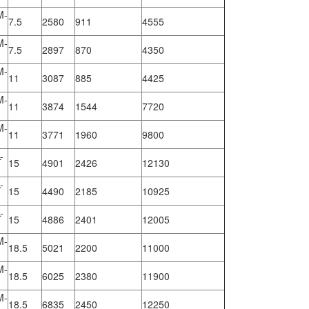
M-
7.5
2580
911
4555
M-
7.5
2897
870
4350
M-
11
3087
885
4425
M-
11
3874
1544
7720
M-
11
3771
1960
9800
-
15
4901
2426
12130
-
15
4490
2185
10925
-
15
4886
2401
12005
M-
18.5
5021
2200
11000
M-
18.5
6025
2380
11900
M-
18.5
6835
2450
12250