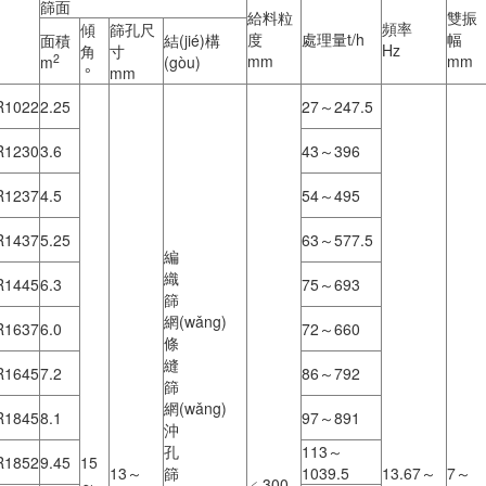
篩面
給料粒
雙振
頻率
傾
篩孔尺
度
處理量t/h
幅
面積
結(jié)構
Hz
角
寸
2
mm
mm
m
(gòu)
°
mm
R1022
2.25
27～247.5
R1230
3.6
43～396
R1237
4.5
54～495
R1437
5.25
63～577.5
編
織
R1445
6.3
75～693
篩
網(wǎng)
R1637
6.0
72～660
條
縫
R1645
7.2
86～792
篩
網(wǎng)
R1845
8.1
97～891
沖
孔
113～
R1852
9.45
15
13～
篩
1039.5
13.67～
7～
～
﹤300