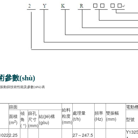
參數(shù)
振動篩技術性能及參數(shù)表
篩面
電動
給料
處理量
頻率
雙振幅
傾
篩孔
粒度
面積
結(jié)構
(t/h)
(Hz)
(mm)
角
尺寸
型號
2
(mm)
(m
)
(gòu)
( °)
(mm)
Y132S
1022
2.25
27～247.5