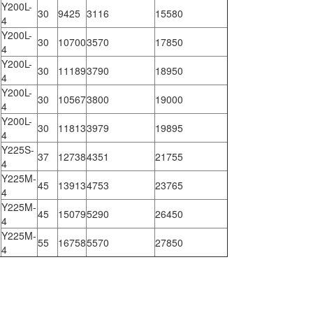
Y200L-
30
9425
3116
15580
4
Y200L-
30
10700
3570
17850
4
Y200L-
30
11189
3790
18950
4
Y200L-
30
10567
3800
19000
4
Y200L-
30
11813
3979
19895
4
Y225S-
37
12738
4351
21755
4
Y225M-
45
13913
4753
23765
4
Y225M-
45
15079
5290
26450
4
Y225M-
55
16758
5570
27850
4