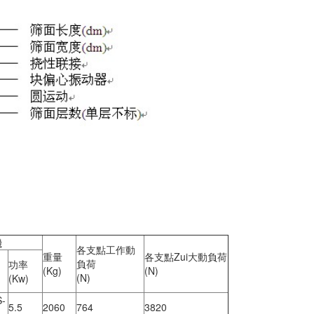
機
各支點工作動
重量
各支點Zui大動負荷
負荷
功率
(Kg)
(N)
(N)
(Kw)
-
5.5
2060
764
3820