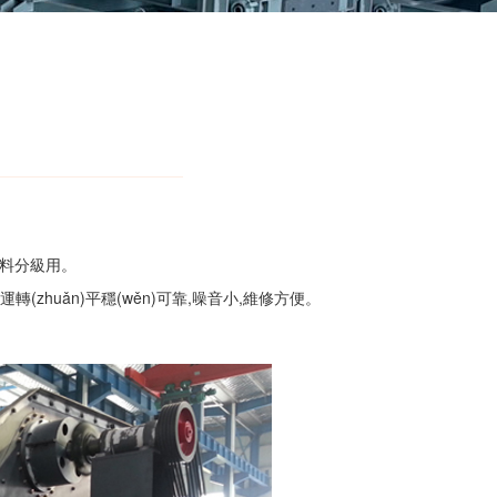
物料分級用。
轉(zhuǎn)平穩(wěn)可靠,噪音小,維修方便。