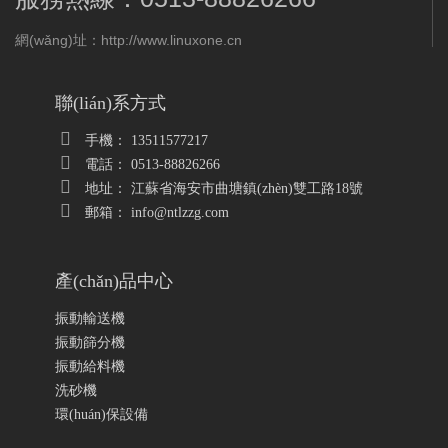
網(wǎng)址：http://www.linuxone.cn
聯(lián)系方式
手機： 13511577217
電話： 0513-88826266
地址： 江蘇省海安市曲塘鎮(zhèn)雙工路18號
郵箱： info@ntlzzg.com
產(chǎn)品中心
振動輸送機
振動篩分機
振動給料機
洗砂機
環(huán)保設備