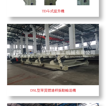
TD斗式提升機
DSL型單質體連桿振動輸送機