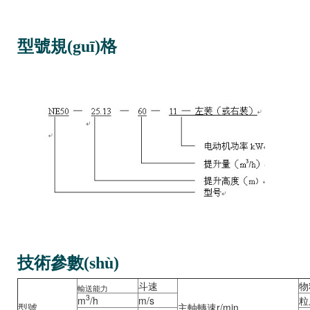
型號規(guī)格
技術參數(shù)
斗速
物
輸送能力
3
m
/h
m/s
粒
型號
主軸轉速r/min