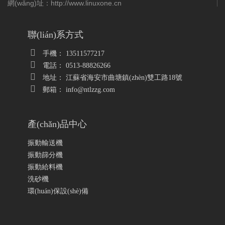
網(wǎng)址：http://www.linuxone.cn
聯(lián)系方式
手機： 13511577217
電話： 0513-88826266
地址： 江蘇省海安市曲塘鎮(zhèn)雙工路18號
郵箱： info@ntlzzg.com
產(chǎn)品中心
振動輸送機
振動篩分機
振動給料機
洗砂機
環(huán)保設(shè)備