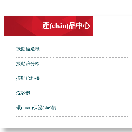
產(chǎn)品中心
振動輸送機
振動篩分機
振動給料機
洗砂機
環(huán)保設(shè)備