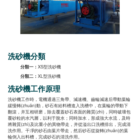
洗砂機分類
分類一：
XS型洗砂機
分類二：
XL型洗砂機
洗砂機工作原理
洗砂機工作時，電機通過三角帶、減速機、齒輪減速后帶動葉輪
緩慢轉(zhuǎn)動，砂石有給料槽進入洗槽中，在葉輪的帶動下
翻滾，并互相研磨，除去覆蓋砂石表面的雜質(zhì)，同時破壞包
覆砂粒的水汽層，以利于脫水；同時加水，形成強大水流，及時
將雜質(zhì)及比重小的異物帶走，并從溢出口洗槽排出，完成清
洗作用。干凈的砂石由葉片帶走，然后砂石從旋轉(zhuǎn)的葉
輪倒入出料槽，完成砂石的清洗作用。